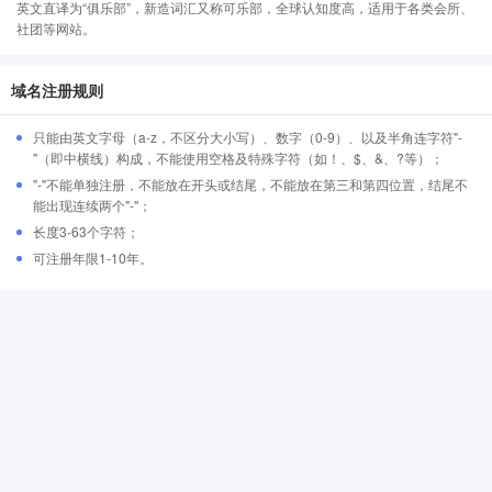
英文直译为“俱乐部”，新造词汇又称可乐部，全球认知度高，适用于各类会所、
社团等网站。
域名注册规则
只能由英文字母（a-z，不区分大小写）、数字（0-9）、以及半角连字符"-
"（即中横线）构成，不能使用空格及特殊字符（如！、$、&、?等）；
"-"不能单独注册，不能放在开头或结尾，不能放在第三和第四位置，结尾不
能出现连续两个"-"；
长度3-63个字符；
可注册年限1-10年。