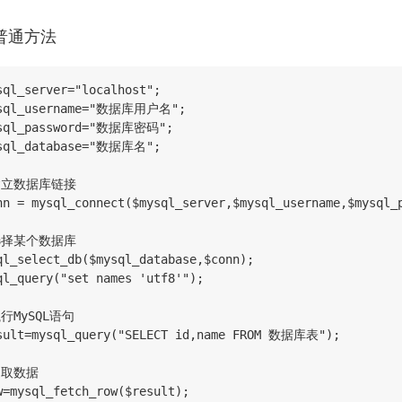
普通方法
sql_server="localhost";

sql_username="数据库用户名";

sql_password="数据库密码";

sql_database="数据库名";

建立数据库链接

nn = mysql_connect($mysql_server,$mysql_username,$mys
选择某个数据库

ql_select_db($mysql_database,$conn);

ql_query("set names 'utf8'");

行MySQL语句

sult=mysql_query("SELECT id,name FROM 数据库表");

提取数据

w=mysql_fetch_row($result);
