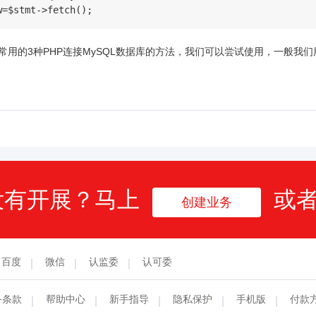
w=$stmt->fetch();
常用的3种PHP连接MySQL数据库的方法，我们可以尝试使用，一般我
没有开展？马上
或
创建业务
百度
微信
认监委
认可委
务条款
帮助中心
新手指导
隐私保护
手机版
付款