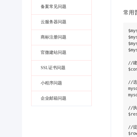
备案常见问题
常用
云服务器问题
$my
$my
商标注册问题
$my
$my
官微建站问题
//
SSL证书问题
$co
//
小程序问题
mys
mys
企业邮箱问题
//执
$re
//
$ro