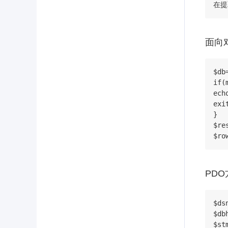
在提
面向
$db
if(
ech
exit
}

$re
$ro
PDO
$ds
$db
$st