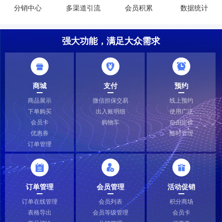
分销中心
多渠道引流
会员积累
数据统计
强大功能，满足大众需求
商城
支付
预约
商品展示
微信担保交易
线上预约
下单购买
出入账明细
使用广泛
会员卡
购物车
自由定价
优惠券
随时管理
订单管理
订单管理
会员管理
活动促销
订单在线管理
会员列表
积分商场
表格导出
会员等级管理
会员卡