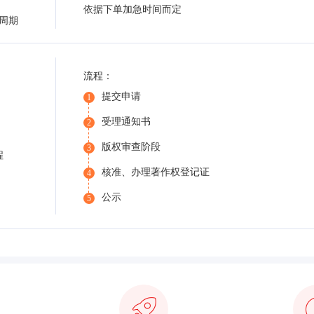
依据下单加急时间而定
周期
流程：
提交申请
1
受理通知书
2
版权审查阶段
3
程
核准、办理著作权登记证
4
公示
5