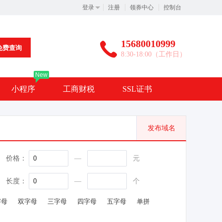
登录
注册
领券中心
控制台
15680010999
免费查询
8:30-18:00（工作日）
New
小程序
工商财税
SSL证书
名
发布域名
价格：
—
元
长度：
—
个
字母
双字母
三字母
四字母
五字母
单拼