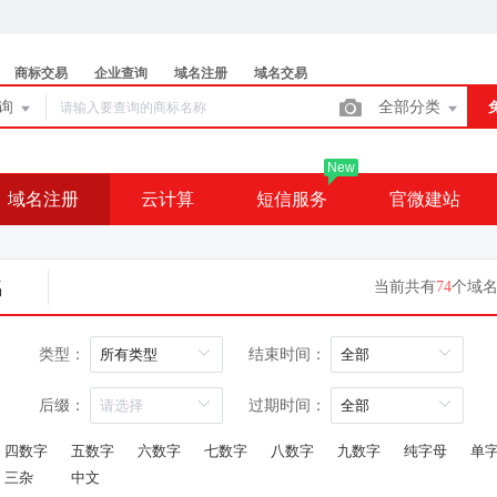
商标交易
企业查询
域名注册
域名交易
查询
全部分类
New
域名注册
云计算
短信服务
官微建站
名
当前共有
74
个域
类型：
结束时间：
过期时间：
后缀：
四数字
五数字
六数字
七数字
八数字
九数字
纯字母
单
三杂
中文