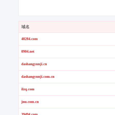
域名
48284.com
0904.net
dashangyunji.cn
dashangyunji.com.cn
ilzq.com
jnu.com.cn
39494.com