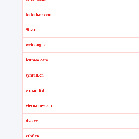
bubuliao.com
9ft.cn
weidong.cc
icunwo.com
symuu.cn
e-mail.ltd
vietnamese.cn
dyo.cc
zrhf.cn