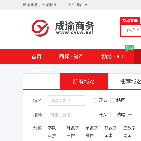
成渝商务，至诚服务
关注我们
商标查询
综合
New
首页
商标 · 知产
智能LOGO
企业邮箱
所有域名
推荐域
开头
结尾
域名：
开头
结尾
排除：
分类：
不限
纯数字
单数字
双数字
三数字
双拼
三拼
叠拼
杂米
两杂