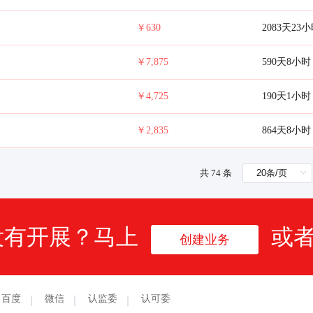
￥630
2083天23
￥7,875
590天8小时
￥4,725
190天1小时
￥2,835
864天8小时
共 74 条
没有开展？马上
或
创建业务
百度
微信
认监委
认可委