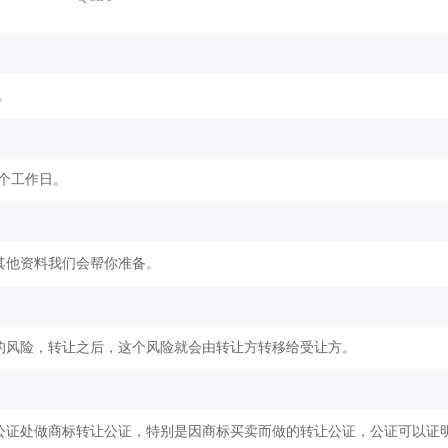
。
2个工作日。
其他资料我们会帮你准备。
的风险，转让之后，这个风险就会由转让方转移给受让方。
公证处做商标转让公证，特别是因商标买卖而做的转让公证，公证可以证