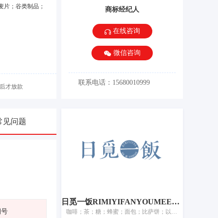
麦片；谷类制品；
商标经纪人
在线咨询
微信咨询
联系电话：15680010999
后才放款
常见问题
日觅一饭RIMIYIFANYOUMEEVERYDAY
期号
咖啡；茶；糖；蜂蜜；面包；比萨饼；以谷物为主的零食小吃；面条；冰淇淋；调味品；加工过的谷物；食用淀粉；食盐；酱油；酵母；食用芳香剂