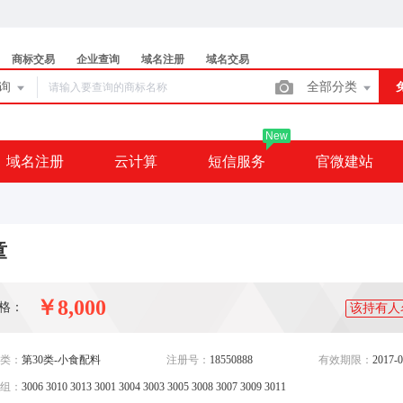
商标交易
企业查询
域名注册
域名交易
查询
全部分类
New
域名注册
云计算
短信服务
官微建站
童
￥8,000
格：
该持有人
类：
第30类-小食配料
注册号：
18550888
有效期限：
2017-0
组：
3006 3010 3013 3001 3004 3003 3005 3008 3007 3009 3011