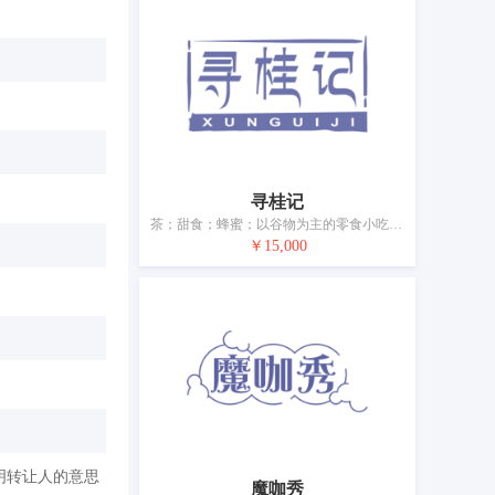
寻桂记
茶；甜食；蜂蜜；以谷物为主的零食小吃；糕点；谷类制品；调味品；面条
￥15,000
明转让人的意思
魔咖秀