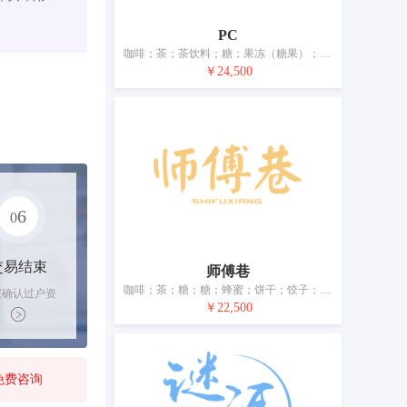
PC
咖啡；茶；茶饮料；糖；果冻（糖果）；蜂蜜；饼干；方便米饭；米；面条；以谷物为主的零食小吃；冰淇淋；调味品
￥24,500
6
0
交易结束
师傅巷
咖啡；茶；糖；糖；蜂蜜；饼干；饺子；米；方便面；调味品；以谷物为主的零食小吃；以谷物为主的零食小吃
家确认过户资
￥22,500
后，平台解冻
金支付卖家
免费咨询