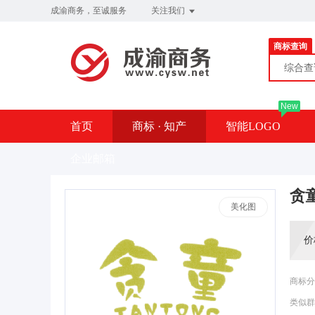
成渝商务，至诚服务
关注我们
商标查询
综合
New
首页
商标 · 知产
智能LOGO
企业邮箱
贪
美化图
价
商标分
类似群