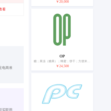
￥20,000
查看
OP
糖；果冻（糖果）；蜂蜜；饼干；方便米饭；米；面条；咖啡；茶；茶饮料；冰淇淋；调味品；以谷物为主的零食小吃
￥24,500
足电商准
即买即用