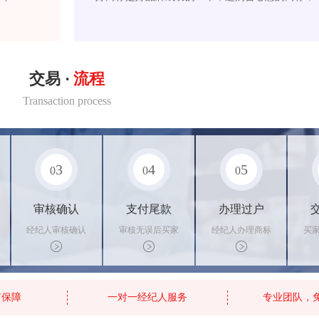
交易 ·
流程
Transaction process
3
4
5
0
0
0
审核确认
支付尾款
办理过户
经纪人审核确认
审核无误后买家
经纪人办理商标
买
商标状态
支付尾款，卖家
转让手续，交付
料
办理相关手续
相关证书
资
有保障
一对一经纪人服务
专业团队，