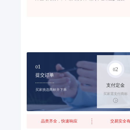
1
0
2
0
提交订单
支付定金
买家挑选商标并下单
买家需支付商标
标价的10%的购
买订金
品类齐全，快速响应
交易安全