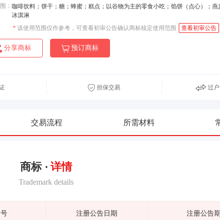
围：
咖啡饮料；饼干；糖；蜂蜜；糕点；以谷物为主的零食小吃；馅饼（点心）；燕
冰淇淋
*
该使用范围仅作参考，可查看初审公告确认商标核定使用范围
查看初审公告
分享商标
预订商标
证
担保交易
过户
交易流程
所需材料
商标 ·
详情
Trademark details
期号
注册公告日期
注册公告