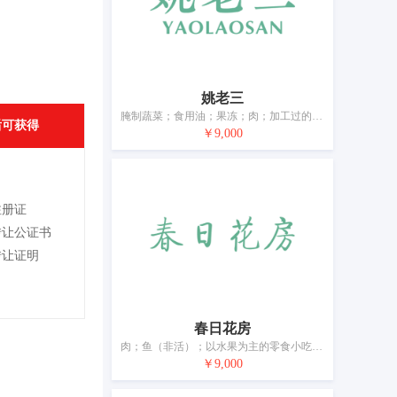
姚老三
腌制蔬菜；食用油；果冻；肉；加工过的坚果；蛋；鱼制食品；干食用菌；豆腐制品；以果蔬为主的零食小吃
后可获得
￥9,000
注册证
转让公证书
转让证明
春日花房
肉；鱼（非活）；以水果为主的零食小吃；腌制蔬菜；蛋；牛奶制品；食用油；加工过的坚果；干食用菌；豆腐制品
￥9,000