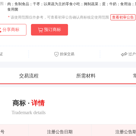
围：
肉；鱼制食品；干枣；以果蔬为主的零食小吃；腌制蔬菜；蛋；牛奶；食用油；
食用菌
*
该使用范围仅作参考，可查看初审公告确认商标核定使用范围
查看初审公告
分享商标
预订商标
证
担保交易
过户
交易流程
所需材料
商标 ·
详情
Trademark details
期号
注册公告日期
注册公告