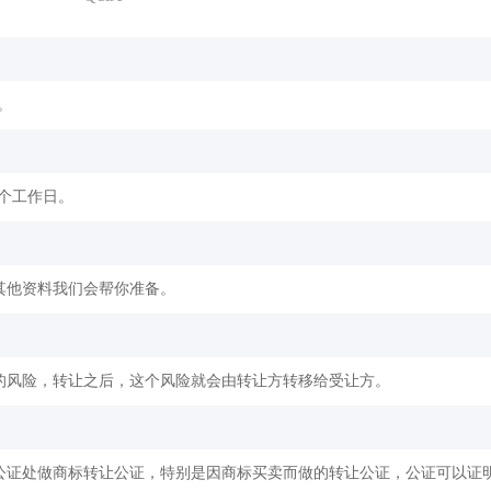
。
2个工作日。
其他资料我们会帮你准备。
的风险，转让之后，这个风险就会由转让方转移给受让方。
公证处做商标转让公证，特别是因商标买卖而做的转让公证，公证可以证