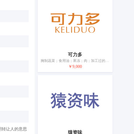
可力多
腌制蔬菜；食用油；果冻；肉；加工过的坚果；蛋；鱼制食品；干食用菌；豆腐制品；以果蔬为主的零食小吃
￥9,000
明转让人的意思
猿资味