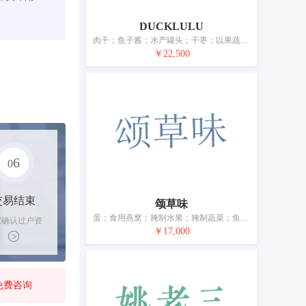
DUCKLULU
肉干；鱼子酱；水产罐头；干枣；以果蔬为主的零食小吃；蛋；牛奶；酸奶；加工过的坚果；豆腐制品
￥22,500
6
0
交易结束
颂草味
蛋；食用燕窝；腌制水果；腌制蔬菜；鱼制食品；食用油脂；加工过的坚果；干食用菌；肉；水果罐头
家确认过户资
￥17,000
后，平台解冻
金支付卖家
免费咨询