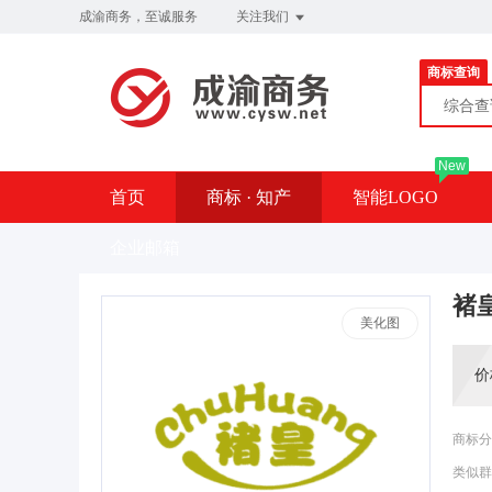
成渝商务，至诚服务
关注我们
商标查询
综合
New
首页
商标 · 知产
智能LOGO
企业邮箱
褚
美化图
价
商标分
类似群