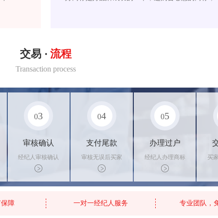
交易 ·
流程
Transaction process
3
4
5
0
0
0
审核确认
支付尾款
办理过户
经纪人审核确认
审核无误后买家
经纪人办理商标
买
商标状态
支付尾款，卖家
转让手续，交付
料
办理相关手续
相关证书
资
有保障
一对一经纪人服务
专业团队，