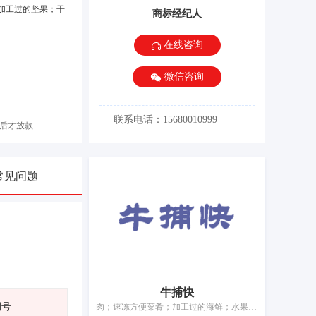
加工过的坚果；干
商标经纪人
在线咨询
微信咨询
联系电话：15680010999
后才放款
常见问题
牛捕快
期号
肉；速冻方便菜肴；加工过的海鲜；水果蜜饯；蛋；加工过的坚果；干食用菌；腌制蔬菜；食用油脂；豆腐制品