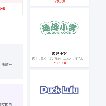
￥9,300
查看
趣趣小客
肉干；鱼松；水产罐头；土豆片；炸洋葱圈；以果蔬为主的零食小吃；蛋；牛奶；加工过的坚果；豆腐制品
￥17,000
足电商准
即买即用