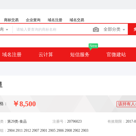
商标交易
企业查询
域名注册
域名交易
查询
全部分类
New
域名注册
云计算
短信服务
官微建站
皇
￥8,500
格：
该持有人
类：
第29类-食品
注册号：
20796023
有效期限：
2017-0
组：
2904 2911 2912 2907 2901 2905 2906 2908 2902 2903