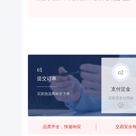
1
0
2
0
提交订单
支付定金
买家挑选商标并下单
买家需支付商标
标价的10%的购
买订金
品类齐全，快速响应
交易安全