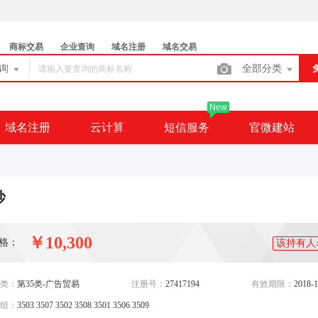
商标交易
企业查询
域名注册
域名交易
查询
全部分类
New
域名注册
云计算
短信服务
官微建站
妙
￥10,300
格：
该持有人
类：
第35类-广告贸易
注册号：
27417194
有效期限：
2018-1
组：
3503 3507 3502 3508 3501 3506 3509