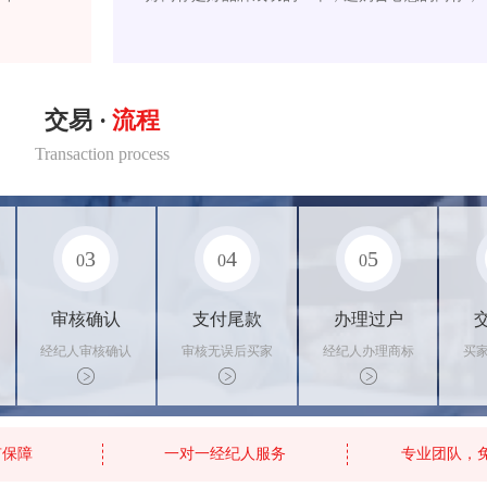
交易 ·
流程
Transaction process
3
4
5
0
0
0
审核确认
支付尾款
办理过户
经纪人审核确认
审核无误后买家
经纪人办理商标
买
商标状态
支付尾款，卖家
转让手续，交付
料
办理相关手续
相关证书
资
有保障
一对一经纪人服务
专业团队，