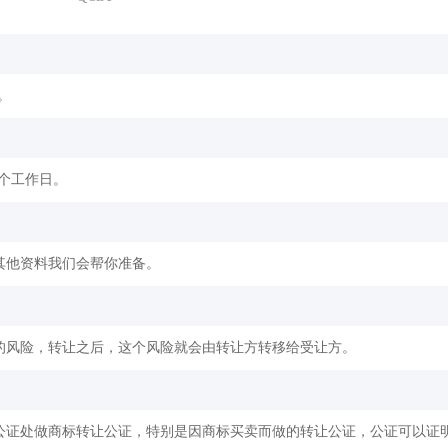
。
2个工作日。
其他资料我们会帮你准备。
的风险，转让之后，这个风险就会由转让方转移给受让方。
公证处做商标转让公证，特别是因商标买卖而做的转让公证，公证可以证