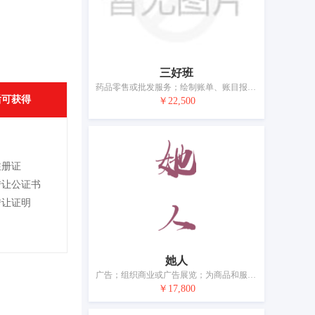
三好班
药品零售或批发服务；绘制账单、账目报表；广告；商业信息；饭店商业管理；特许经营的商业管理；替他人推销；市场营销；人员招收；为商品和服务的买卖双方提供在线市场
后可获得
￥22,500
注册证
转让公证书
转让证明
她人
广告；组织商业或广告展览；为商品和服务的买卖双方提供在线市场；替他人推销；人事管理咨询；商业企业迁移；计算机数据库信息系统化；寻找赞助；会计；药品零售或批发服务
￥17,800