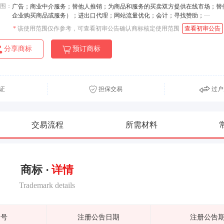
围：
广告；商业中介服务；替他人推销；为商品和服务的买卖双方提供在线市场；替
企业购买商品或服务）；进出口代理；网站流量优化；会计；寻找赞助；···
*
该使用范围仅作参考，可查看初审公告确认商标核定使用范围
查看初审公告
分享商标
预订商标
证
担保交易
过户
交易流程
所需材料
商标 ·
详情
Trademark details
期号
注册公告日期
注册公告