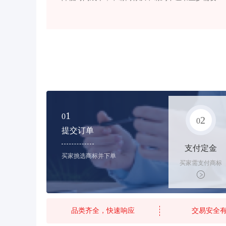
1
0
2
0
提交订单
支付定金
买家挑选商标并下单
买家需支付商标
标价的10%的购
买订金
品类齐全，快速响应
交易安全