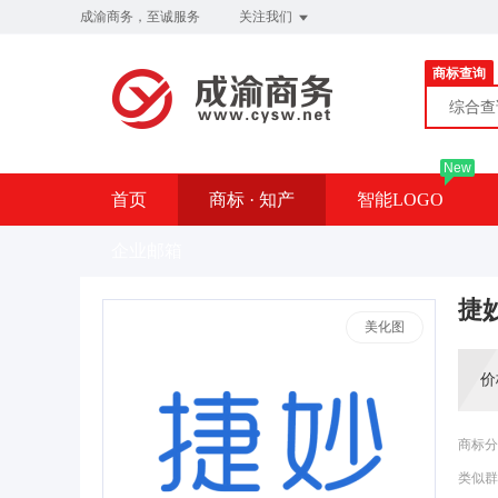
成渝商务，至诚服务
关注我们
商标查询
综合
New
首页
商标 · 知产
智能LOGO
企业邮箱
捷
美化图
价
商标分
类似群