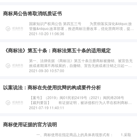
商标局公告将取消纸质证书
国家知识产权局公告 第四五三号 为贯彻落实深化&ldquo;放
管服&rdquo;改革部署，推进商标注册改革，优化营商环境，提高
公共服务水平，现对商标注册证发放方式进行调···
2021-10-20 11:06:36
《商标法》第五十条：商标法第五十条的适用规定
第一、法律依据 《商标法》第五十条注册商标被撤销、被宣告无
效或者期满不再续展的，自撤销、宣告无效或者注销之日起一年
内，商标局对与该商标相同或者近似的···
2021-09-30 10:57:00
以案说法：商标在先使用抗辩的构成要件分析
【案号】（2019）闽01民初2419号（2021）闽民终208号
【裁判要旨】 有证据证明，被诉侵权行为人早在权利商标申
请注册及使用前就已经在相同或类似商品上使用与权利商标相同
2021-07-19 11:40:11
或近似标识···
商标使用证据的官方说明
一、商标使用在指定商品上的具体表现形式有： 1.采取