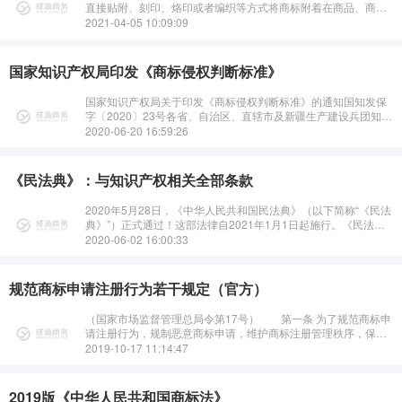
直接贴附、刻印、烙印或者编织等方式将商标附着在商品、商品
包装、容器、标签等上，或者使用在商品附加标牌、产品说明
2021-04-05 10:09:09
书、介绍手册、价目表等上； 2···
国家知识产权局印发《商标侵权判断标准》
国家知识产权局关于印发《商标侵权判断标准》的通知国知发保
字〔2020〕23号各省、自治区、直辖市及新疆生产建设兵团知识
产权局（知识产权管理部门）：为深入贯彻落实党中央、国务院
2020-06-20 16:59:26
关于强化知识产权保护的决策···
《民法典》：与知识产权相关全部条款
2020年5月28日，《中华人民共和国民法典》（以下简称“《民法
典》”）正式通过！这部法律自2021年1月1日起施行。《民法
典》共7编、1260条，各编依次为总则、物权、合同、人格权、
2020-06-02 16:00:33
婚姻家庭、继承、···
规范商标申请注册行为若干规定（官方）
（国家市场监督管理总局令第17号） 第一条 为了规范商标申
请注册行为，规制恶意商标申请，维护商标注册管理秩序，保护
社会公共利益，根据《中华人民共和国商标法》（以下简称商标
2019-10-17 11:14:47
法）和《中华人民共和国商标法···
2019版《中华人民共和国商标法》