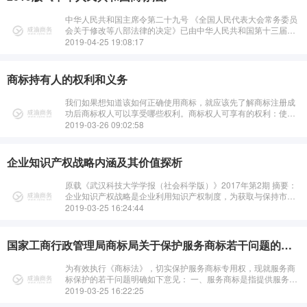
中华人民共和国主席令第二十九号 《全国人民代表大会常务委员
会关于修改等八部法律的决定》已由中华人民共和国第十三届全
国人···
2019-04-25 19:08:17
商标持有人的权利和义务
我们如果想知道该如何正确使用商标，就应该先了解商标注册成
功后商标权人可以享受哪些权利。商标权人可享有的权利：使用
权商标注册人有权在其注册商标核准使用的商品和服务上使用该
2019-03-26 09:02:58
商标，在相关的商业活动中使用该商···
企业知识产权战略内涵及其价值探析
原载《武汉科技大学学报（社会科学版）》2017年第2期 摘要：
企业知识产权战略是企业利用知识产权制度，为获取与保持市场
竞争优势并遏制竞争对手，获取最佳经济社会效益的总体性谋
2019-03-25 16:24:44
划。我国企业大力实···
国家工商行政管理局商标局关于保护服务商标若干问题的意见
为有效执行《商标法》，切实保护服务商标专用权，现就服务商
标保护的若干问题明确如下意见： 一、服务商标是指提供服务的
经营者，为将自己提供的服务与他人···
2019-03-25 16:22:25