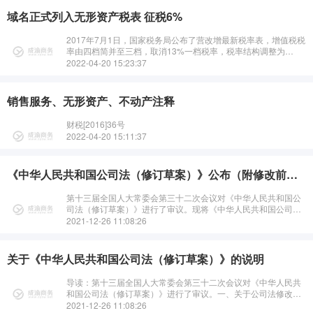
域名正式列入无形资产税表 征税6%
2017年7月1日，国家税务局公布了营改增最新税率表，增值税税
率由四档简并至三档，取消13%一档税率，税率结构调整为
17%、11%、6%三档。在大···
2022-04-20 15:23:37
销售服务、无形资产、不动产注释
财税[2016]36号
2022-04-20 15:11:37
《中华人民共和国公司法（修订草案）》公布（附修改前后对照表）
第十三届全国人大常委会第三十二次会议对《中华人民共和国公
司法（修订草案）》进行了审议。现将《中华人民共和国公司法
（修订草案）》予以公布，社会公众可以直接登录中国人大网
2021-12-26 11:08:26
（www.npc.gov.cn）或···
关于《中华人民共和国公司法（修订草案）》的说明
导读：第十三届全国人大常委会第三十二次会议对《中华人民共
和国公司法（修订草案）》进行了审议。一、关于公司法修改的
必要性公司是最重要的市场主体，公司···
2021-12-26 11:08:26